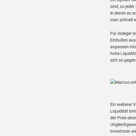
sind, zu jeder
in denen es s
man schnell 
Für Anleger is
Einbußen aus 
anpassen möch
hohe Liquiditä
sich so gegen
Ein weiterer V
Liquidität br
der Preis ein
Ungleichgewic
Investoren wi