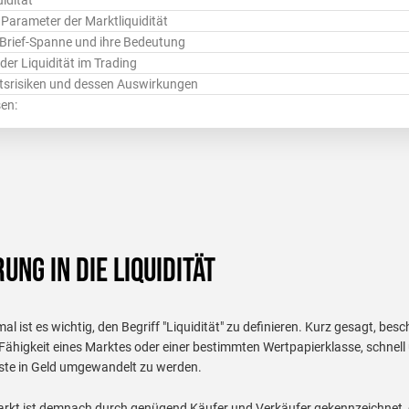
idität
 Parameter der Marktliquidität
-Brief-Spanne und ihre Bedeutung
 der Liquidität im Trading
ätsrisiken und dessen Auswirkungen
sen:
ung in die Liquidität
l ist es wichtig, den Begriff "Liquidität" zu definieren. Kurz gesagt, besch
e Fähigkeit eines Marktes oder einer bestimmten Wertpapierklasse, schnel
ste in Geld umgewandelt zu werden.
Markt ist demnach durch genügend Käufer und Verkäufer gekennzeichnet, d