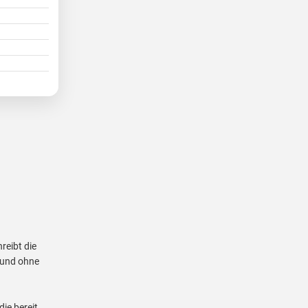
reibt die
l und ohne
ie bereit