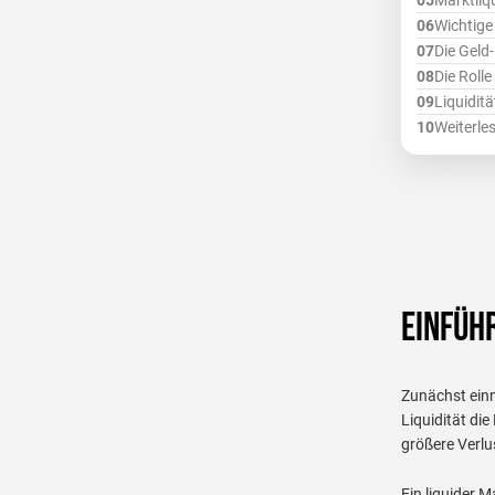
Marktliqu
Wichtige
Die Geld
Die Rolle
Liquidit
Weiterle
Einführ
Zunächst einma
Liquidität di
größere Verlu
Ein liquider 