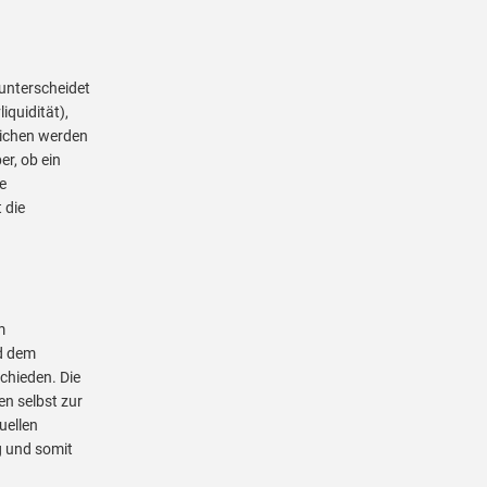
 unterscheidet
iquidität),
lichen werden
er, ob ein
e
 die
m
nd dem
chieden. Die
en selbst zur
uellen
g und somit