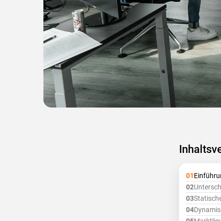
Inhaltsv
Einführun
Unterschi
Statische
Dynamisc