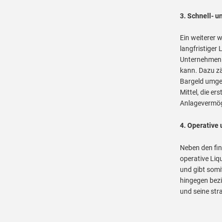
3. Schnell- u
Ein weiterer w
langfristiger L
Unternehmen 
kann. Dazu zä
Bargeld umgew
Mittel, die e
Anlagevermöge
4. Operative 
Neben den fin
operative Liq
und gibt somit
hingegen bezi
und seine stra