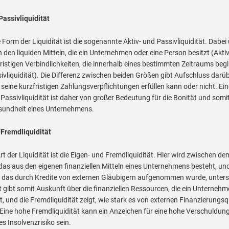
Passivliquidität
 Form der Liquidität ist die sogenannte Aktiv- und Passivliquidität. Dabei
den liquiden Mitteln, die ein Unternehmen oder eine Person besitzt (Aktivl
ristigen Verbindlichkeiten, die innerhalb eines bestimmten Zeitraums beg
vliquidität). Die Differenz zwischen beiden Größen gibt Aufschluss darüb
eine kurzfristigen Zahlungsverpflichtungen erfüllen kann oder nicht. Ein
Passivliquidität ist daher von großer Bedeutung für die Bonität und somit
esundheit eines Unternehmens.
 Fremdliquidität
rt der Liquidität ist die Eigen- und Fremdliquidität. Hier wird zwischen de
 das aus den eigenen finanziellen Mitteln eines Unternehmens besteht, u
 das durch Kredite von externen Gläubigern aufgenommen wurde, unters
ät gibt somit Auskunft über die finanziellen Ressourcen, die ein Unternehm
, und die Fremdliquidität zeigt, wie stark es von externen Finanzierungsq
 Eine hohe Fremdliquidität kann ein Anzeichen für eine hohe Verschuldun
es Insolvenzrisiko sein.