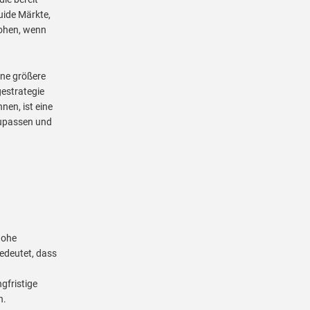
quide Märkte,
rohen, wenn
hne größere
gestrategie
nen, ist eine
nzupassen und
hohe
edeutet, dass
gfristige
n.