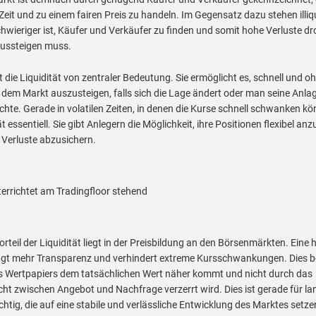
 Zeit und zu einem fairen Preis zu handeln. Im Gegensatz dazu stehen illi
chwieriger ist, Käufer und Verkäufer zu finden und somit hohe Verluste d
aussteigen muss.
t die Liquidität von zentraler Bedeutung. Sie ermöglicht es, schnell und o
dem Markt auszusteigen, falls sich die Lage ändert oder man seine Anla
te. Gerade in volatilen Zeiten, in denen die Kurse schnell schwanken kön
t essentiell. Sie gibt Anlegern die Möglichkeit, ihre Positionen flexibel a
 Verluste abzusichern.
orteil der Liquidität liegt in der Preisbildung an den Börsenmärkten. Eine 
ingt mehr Transparenz und verhindert extreme Kursschwankungen. Dies b
es Wertpapiers dem tatsächlichen Wert näher kommt und nicht durch das
ht zwischen Angebot und Nachfrage verzerrt wird. Dies ist gerade für lan
chtig, die auf eine stabile und verlässliche Entwicklung des Marktes setze