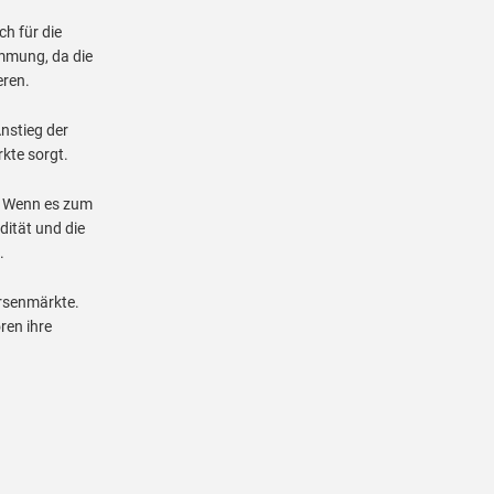
ch für die
immung, da die
eren.
nstieg der
rkte sorgt.
. Wenn es zum
dität und die
.
örsenmärkte.
ren ihre