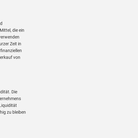
nd
ittel, die ein
 verwenden
rzer Zeit in
finanziellen
Verkauf von
dität. Die
nternehmens
Liquidität
hig zu bleiben