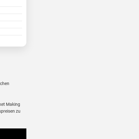
ichen
rket Making
spreisen zu