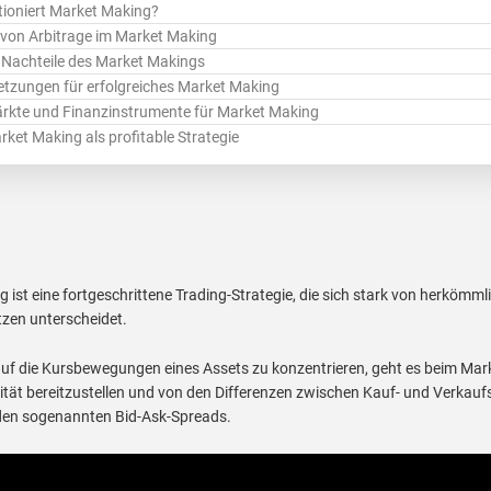
tioniert Market Making?
e von Arbitrage im Market Making
 Nachteile des Market Makings
tzungen für erfolgreiches Market Making
rkte und Finanzinstrumente für Market Making
rket Making als profitable Strategie
 ist eine fortgeschrittene Trading-Strategie, die sich stark von herkömml
zen unterscheidet.
auf die Kursbewegungen eines Assets zu konzentrieren, geht es beim Ma
ität bereitzustellen und von den Differenzen zwischen Kauf- und Verkauf
 den sogenannten Bid-Ask-Spreads.