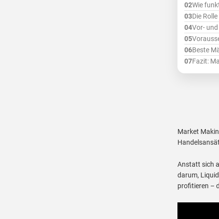
Wie funk
Die Roll
Vor- und
Vorausse
Beste Mä
Fazit: Ma
Market Making
Handelsansät
Anstatt sich 
darum, Liquid
profitieren –