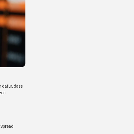
r dafür, dass
nzen
 Spread,