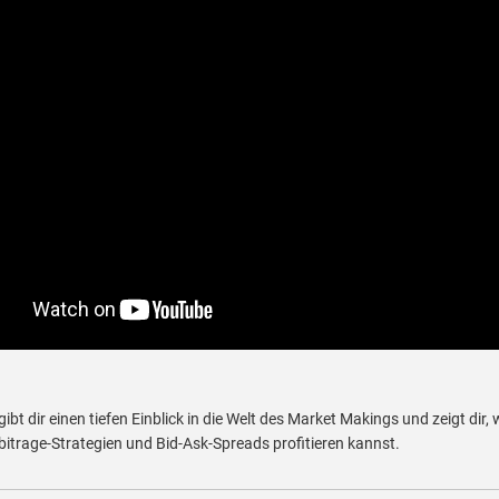
 gibt dir einen tiefen Einblick in die Welt des Market Makings und zeigt dir, 
bitrage-Strategien und Bid-Ask-Spreads profitieren kannst.