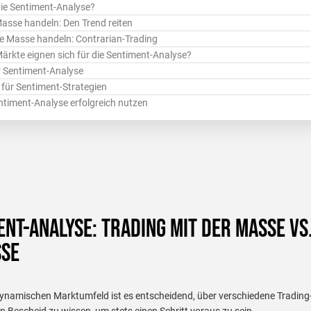
die Sentiment-Analyse?
Masse handeln: Den Trend reiten
e Masse handeln: Contrarian-Trading
ärkte eignen sich für die Sentiment-Analyse?
r Sentiment-Analyse
e für Sentiment-Strategien
entiment-Analyse erfolgreich nutzen
ent-Analyse: Trading mit der Masse vs
sse
ynamischen Marktumfeld ist es entscheidend, über verschiedene Trading
n Bescheid zu wissen, um stets einen Schritt voraus zu sein.