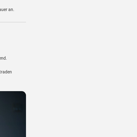
auer an.
end.
 traden