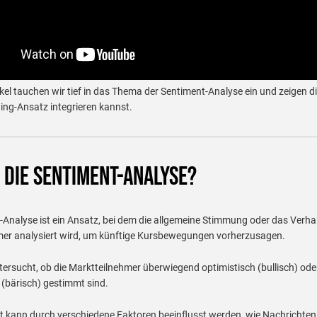
kel tauchen wir tief in das Thema der Sentiment-Analyse ein und zeigen di
ding-Ansatz integrieren kannst.
 die Sentiment-Analyse?
-Analyse ist ein Ansatz, bei dem die allgemeine Stimmung oder das Verha
mer analysiert wird, um künftige Kursbewegungen vorherzusagen.
tersucht, ob die Marktteilnehmer überwiegend optimistisch (bullisch) ode
 (bärisch) gestimmt sind.
 kann durch verschiedene Faktoren beeinflusst werden, wie Nachrichten,