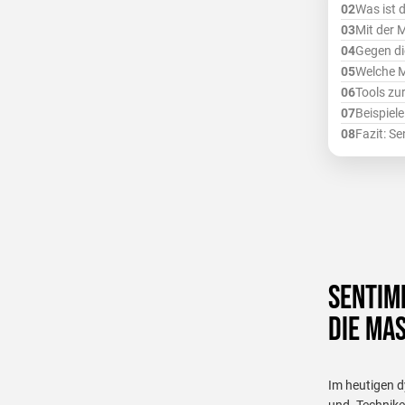
Was ist 
Mit der 
Gegen di
Welche M
Tools zu
Beispiel
Fazit: S
Sentim
die Ma
Im heutigen d
und -Technike