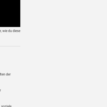
r, wie du diese
lten der
r
 soziale